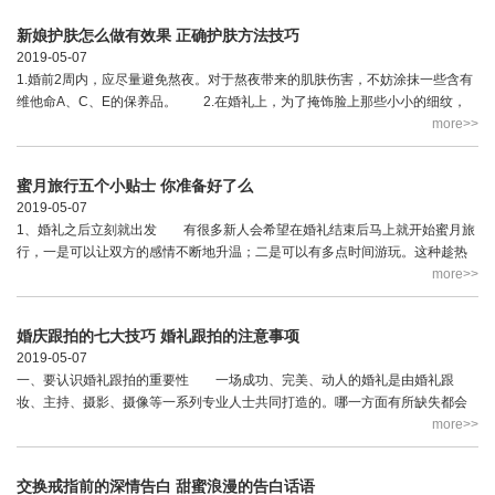
新娘护肤怎么做有效果 正确护肤方法技巧
2019-05-07
1.婚前2周内，应尽量避免熬夜。对于熬夜带来的肌肤伤害，不妨涂抹一些含有
维他命A、C、E的保养品。 2.在婚礼上，为了掩饰脸上那些小小的细纹，
你可以用一些凡士林涂在脸上。因为凡士林的保湿能力超强，能够增加眼睛周
more>>
围的水分...
蜜月旅行五个小贴士 你准备好了么
2019-05-07
1、婚礼之后立刻就出发 有很多新人会希望在婚礼结束后马上就开始蜜月旅
行，一是可以让双方的感情不断地升温；二是可以有多点时间游玩。这种趁热
打铁的想法是好的，但是却是不太适宜实践的。因为新人们在经历了繁忙的筹
more>>
婚和紧张的婚礼...
婚庆跟拍的七大技巧 婚礼跟拍的注意事项
2019-05-07
一、要认识婚礼跟拍的重要性 一场成功、完美、动人的婚礼是由婚礼跟
妆、主持、摄影、摄像等一系列专业人士共同打造的。哪一方面有所缺失都会
让这场浪漫的婚礼失色不少，做为全天婚礼过程的记录者：摄影跟拍摄影师就
more>>
显得更为重要。 ...
交换戒指前的深情告白 甜蜜浪漫的告白话语