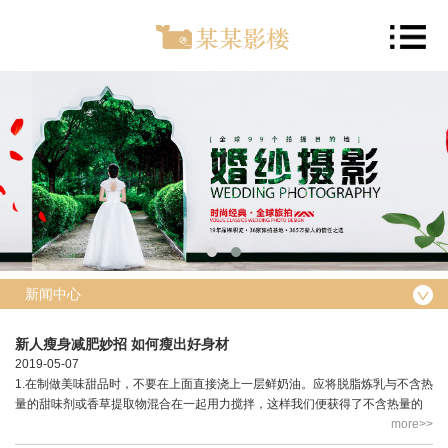
新闻中心
新人瘦身减肥妙招 如何瘦出好身材
2019-05-07
1.在制做美味甜品时，不要在上面直接浇上一层鲜奶油。应将脱脂炼乳与不含热
量的甜味剂或香草提取物混合在一起用力搅拌，这样我们便获得了不含热量的
拌奶油。 2.如果想降低胆固醇，可以在自己的减肥食谱中“清除”掉蛋黄并代
more>>
之以...