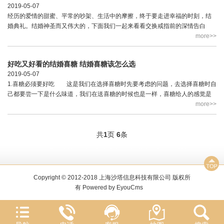
2019-05-07
经历的爱情的甜蜜、平常的吵架、生活中的摩擦，终于要走进幸福的时刻，结
婚典礼。结婚神圣而又伟大的，下面我们一起来看看交换戒指前的深情告白
吧。 结婚表白精选一 谢谢亲爱的你成为我生命中的爱，成为心中的唯
more>>
一，和我一起分...
好吃又好看的结婚喜糖 结婚喜糖该怎么选
2019-05-07
1.喜糖必须要好吃 这是我们在选择喜糖时先要考虑的问题，去选择喜糖时自
己都要尝一下是什么味道，我们在送喜糖的时候也是一样，喜糖给人的感觉是
甜蜜不是一些乱七八糟的味道，选择品牌糖果是大家的选择之一。 2.多种口
more>>
味进行搭...
共
1
页
6
条
Copyright © 2012-2018 上海沙塔信息科技有限公司 版权所
有
Powered by EyouCms